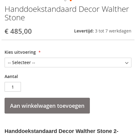
Handdoekstandaard Decor Walther
Skip
to
Stone
the
beginning
€ 485,00
Levertijd:
3 tot 7 werkdagen
of
the
images
gallery
Kies uitvoering
Aantal
Aan winkelwagen toevoegen
Handdoekstandaard Decor Walther Stone 2-