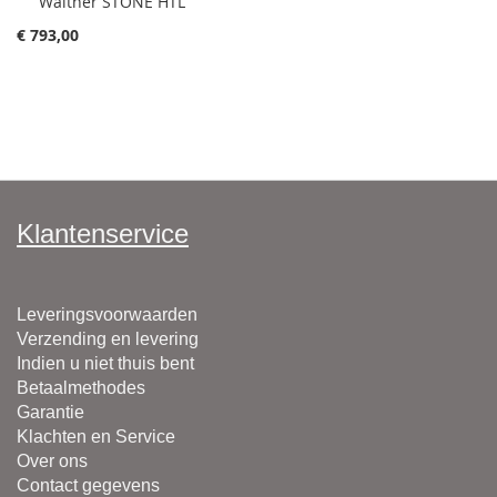
Walther STONE HTL
toevoegen
€ 793,00
Klantenservice
Leveringsvoorwaarden
Verzending en levering
Indien u niet thuis bent
Betaalmethodes
Garantie
Klachten en Service
Over ons
Contact gegevens