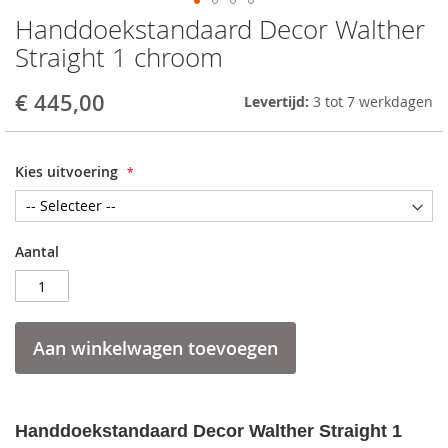
Handdoekstandaard Decor Walther
Skip
to
Straight 1 chroom
the
beginning
€ 445,00
Levertijd:
3 tot 7 werkdagen
of
the
images
gallery
Kies uitvoering
Aantal
Aan winkelwagen toevoegen
Handdoekstandaard Decor Walther Straight 1