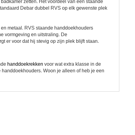
e badkamer zetten. Het voordeel van een staande
kstandaard Debar dubbel RVS op elk gewenste plek
ut en metaal. RVS staande handdoekhouders
e vormgeving en uitstraling.
De
r voor dat hij stevig op zijn plek blijft staan.
ande
handdoekrekken
voor wat extra klasse in de
re handdoekhouders. Woon je alleen of heb je een