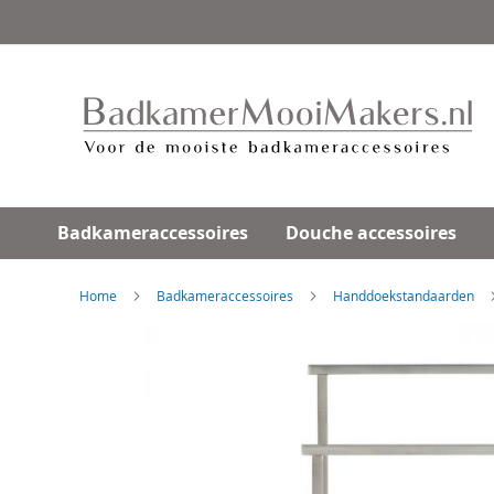
Ga
direct
door
naar
de
inhoud
Badkameraccessoires
Douche accessoires
Home
Badkameraccessoires
Handdoekstandaarden
Skip
to
the
end
of
the
images
gallery