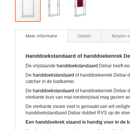
Skip
to
Meer informatie
Details
Betalen 
the
beginning
of
the
Handdoekstandaard of handdoekenrek
De
images
gallery
De vrijstaande
handdoekstandaard
Debar heeft ee
De
handdoekstandaard
of handdoekenrek
Debar du
catcher in de badkamer.
De
handdoekstandaard
of handdoekenrek
Debar du
vierkante buis van mat roestvrijstaal mag gezien 
De vierkante zware voet is gemaakt van wit veiligh
handdoekstandaard Debar dubbel RVS op de vloer
Een handdoekrek staand is handig voor in de 