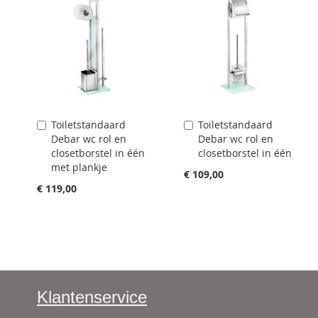
Toiletstandaard
Toiletstandaard
Aan
Aan
Debar wc rol en
Debar wc rol en
winkelwagen
winkelwagen
closetborstel in één
closetborstel in één
toevoegen
toevoegen
met plankje
€ 109,00
€ 119,00
Klantenservice