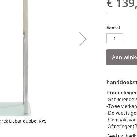
€ 139
Aantal
Aan wink
handdoekst
Producteige
-Schiterende 
-Twee vierkan
-De voet is g
-Gemaakt van 
rek Debar dubbel RVS
-Afmetingen(B
Geef uw badk