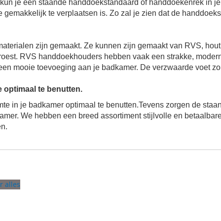
kun je een staande
handdoekstandaard of handdoekenrek
in j
gemakkelijk te verplaatsen is. Zo zal je zien dat de handdoe
aterialen zijn gemaakt. Ze kunnen zijn gemaakt van RVS, ho
t roest. RVS handdoekhouders hebben vaak een strakke, modern
een mooie toevoeging aan je badkamer. De verzwaarde voet zorgt e
e optimaal te benutten.
te in je badkamer optimaal te benutten.
Tevens zorgen de sta
kamer. We hebben een breed assortiment stijlvolle en betaalba
en.
r alles