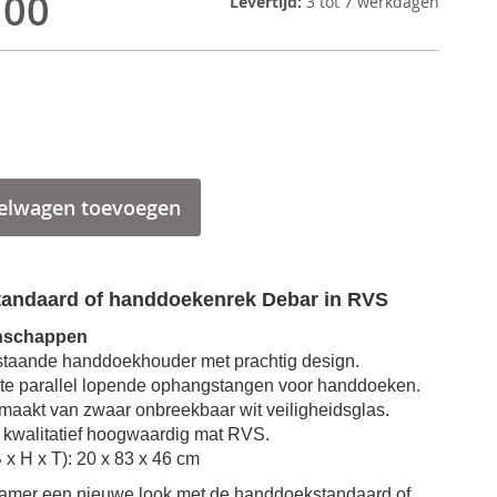
,00
Levertijd:
3 tot 7 werkdagen
elwagen toevoegen
andaard of handdoekenrek
Debar in RVS
nschappen
staande handdoekhouder met prachtig design
.
te parallel lopende ophangstangen voor handdoeken.
emaakt van zwaar onbreekbaar wit veiligheidsglas.
kwalitatief hoogwaardig mat RVS.
Handdoekstandaard of handdoekenrek Debar dubbel RVS
 x H x T): 20 x 83 x 46 cm
amer een nieuwe look met de
handdoekstandaard of