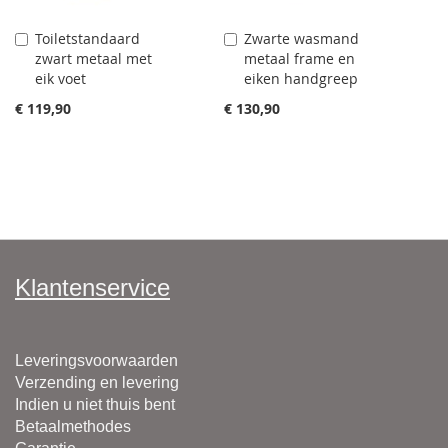
Toiletstandaard
Zwarte wasmand
Aan
Aan
zwart metaal met
metaal frame en
winkelwagen
winkelwagen
eik voet
eiken handgreep
toevoegen
toevoegen
€ 119,90
€ 130,90
Klantenservice
Leveringsvoorwaarden
Verzending en levering
Indien u niet thuis bent
Betaalmethodes