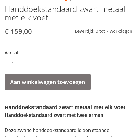
Handdoekstandaard zwart metaal
Skip
to
met eik voet
the
beginning
€ 159,00
Levertijd:
3 tot 7 werkdagen
of
the
images
gallery
Aantal
Aan winkelwagen toevoegen
Handdoekstandaard zwart metaal met eik voet
Handdoekstandaard zwart met twee armen
Deze zwarte handdoekstandaard is een staande