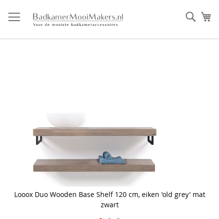
Ga
direct
Zoek
Mi
door
naar
de
inhoud
Skip
to
the
end
of
the
images
gallery
Looox Duo Wooden Base Shelf 120 cm, eiken 'old grey' mat
zwart