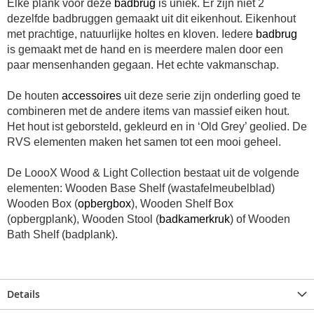
Elke plank voor deze
badbrug
is uniek. Er zijn niet 2
dezelfde badbruggen gemaakt uit dit eikenhout. Eikenhout
met prachtige, natuurlijke holtes en kloven. Iedere
badbrug
is gemaakt met de hand en is meerdere malen door een
paar mensenhanden gegaan. Het echte vakmanschap.
De houten
accessoires
uit deze serie zijn onderling goed te
combineren met de andere items van massief eiken hout.
Het hout ist geborsteld, gekleurd en in ‘Old Grey’ geolied. De
RVS elementen maken het samen tot een mooi geheel.
De LoooX Wood & Light Collection bestaat uit de volgende
elementen: Wooden Base Shelf (wastafelmeubelblad)
Wooden Box (
opbergbox
), Wooden Shelf Box
(opbergplank), Wooden Stool (
badkamerkruk
) of Wooden
Bath Shelf (badplank).
Details