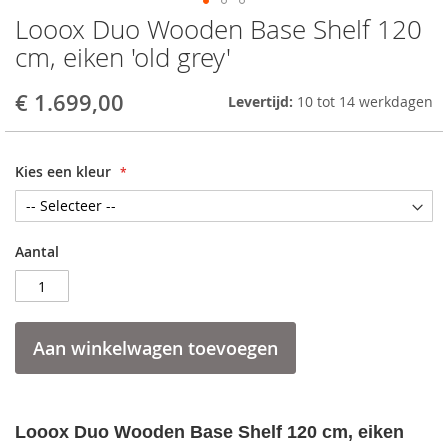
Looox Duo Wooden Base Shelf 120
Skip
to
cm, eiken 'old grey'
the
beginning
€ 1.699,00
Levertijd:
10 tot 14 werkdagen
of
the
images
gallery
Kies een kleur
Aantal
Aan winkelwagen toevoegen
Looox Duo Wooden Base Shelf 120 cm, eiken