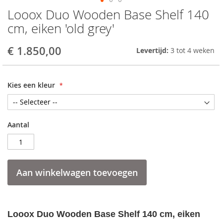
Looox Duo Wooden Base Shelf 140
Skip
to
cm, eiken 'old grey'
the
beginning
€ 1.850,00
Levertijd:
3 tot 4 weken
of
the
images
gallery
Kies een kleur
Aantal
Aan winkelwagen toevoegen
Looox Duo Wooden Base Shelf 140 cm, eiken