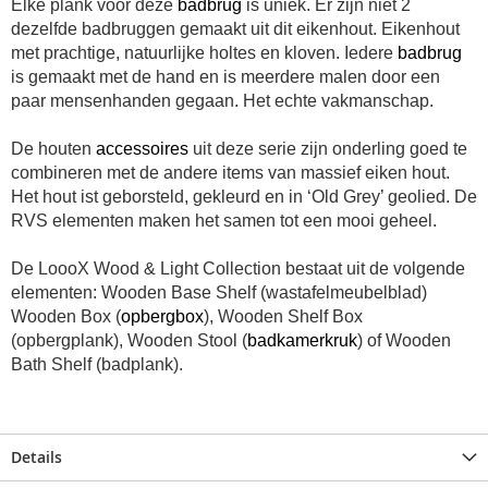
Elke plank voor deze
badbrug
is uniek. Er zijn niet 2
dezelfde badbruggen gemaakt uit dit eikenhout. Eikenhout
met prachtige, natuurlijke holtes en kloven. Iedere
badbrug
is gemaakt met de hand en is meerdere malen door een
paar mensenhanden gegaan. Het echte vakmanschap.
De houten
accessoires
uit deze serie zijn onderling goed te
combineren met de andere items van massief eiken hout.
Het hout ist geborsteld, gekleurd en in ‘Old Grey’ geolied. De
RVS elementen maken het samen tot een mooi geheel.
De LoooX Wood & Light Collection bestaat uit de volgende
elementen: Wooden Base Shelf (wastafelmeubelblad)
Wooden Box (
opbergbox
), Wooden Shelf Box
(opbergplank), Wooden Stool (
badkamerkruk
) of Wooden
Bath Shelf (badplank).
Details