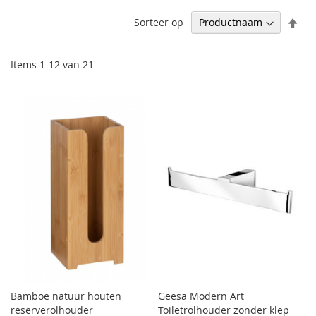
Afl
Sorteer op
sor
Items
1
-
12
van
21
Bamboe natuur houten
Geesa Modern Art
reserverolhouder
Toiletrolhouder zonder klep