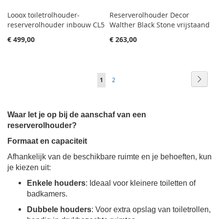
Looox toiletrolhouder-
Reserverolhouder Decor
reserverolhouder inbouw CL5
Walther Black Stone vrijstaand
€ 499,00
€ 263,00
Pagina
Pagin
Volge
Je
Pagina
1
2
leest
momenteel
Waar let je op bij de aanschaf van een
pagina
reserverolhouder?
Formaat en capaciteit
Afhankelijk van de beschikbare ruimte en je behoeften, kun
je kiezen uit:
Enkele houders
: Ideaal voor kleinere toiletten of
badkamers.
Dubbele houders
: Voor extra opslag van toiletrollen,