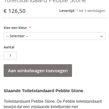
to
the
€ 126,50
Levertijd:
1 tot 3 werkdagen
beginning
of
the
Kies een kleur
images
gallery
Aantal
Aan winkelwagen toevoegen
Staande
Toiletstandaard Pebble Stone
Toiletstandaard Pebble Stone. De Pebble toiletstandaard
bewijst dat een vrijstaande toiletborstel met