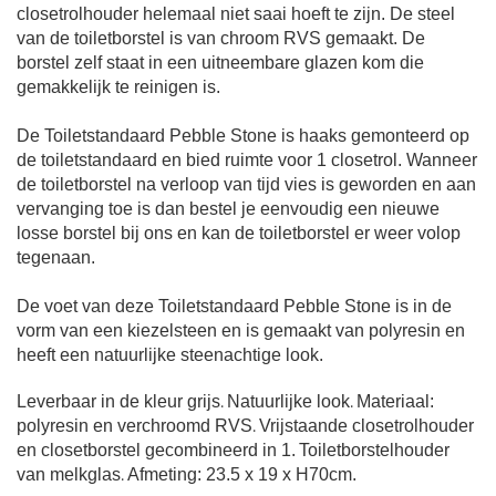
closetrolhouder helemaal niet saai hoeft te zijn. De steel
van de toiletborstel is van chroom RVS gemaakt. De
borstel zelf staat in een uitneembare glazen kom die
gemakkelijk te reinigen is.
De Toiletstandaard Pebble Stone is haaks gemonteerd op
de toiletstandaard en bied ruimte voor 1 closetrol. Wanneer
de toiletborstel na verloop van tijd vies is geworden en aan
vervanging toe is dan bestel je eenvoudig een nieuwe
losse borstel bij ons en kan de toiletborstel er weer volop
tegenaan.
De voet van deze Toiletstandaard Pebble Stone is i
n de
vorm van een kiezelsteen en
is gemaakt van
polyresin en
heeft
een natuurlijke steenachtige look.
Leverbaar in de kleur grijs
.
Natuurlijke look
.
Materiaal:
polyresin en v
erchroomd RVS
.
Vrijstaande closetrolhouder
en closetborstel gecombineerd in 1.
Toiletborstelhouder
van melkglas
.
Afmeting: 23.5 x 19 x H70cm.