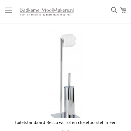
Ga
direct
Zoek
Mi
door
naar
de
inhoud
Skip
to
the
end
of
the
images
gallery
Toiletstandaard Recco wc rol en closetborstel in één