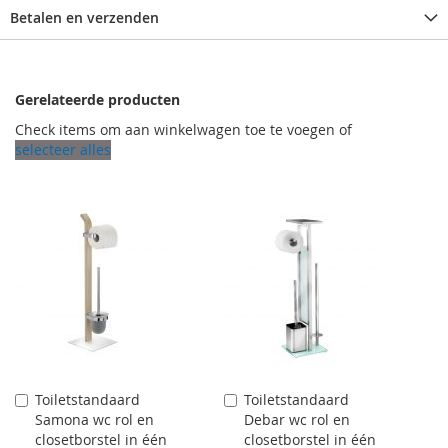
Betalen en verzenden
Gerelateerde producten
Check items om aan winkelwagen toe te voegen of
selecteer alles
Toiletstandaard
Toiletstandaard
Aan
Aan
Samona wc rol en
Debar wc rol en
winkelwagen
winkelwagen
closetborstel in één
closetborstel in één
toevoegen
toevoegen