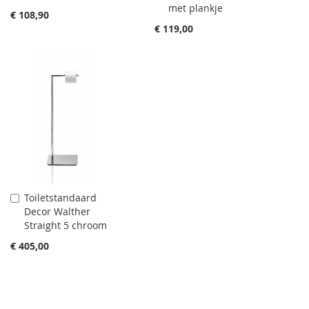
met plankje
€ 108,90
€ 119,00
Toiletstandaard
Aan
Decor Walther
winkelwagen
Straight 5 chroom
toevoegen
€ 405,00