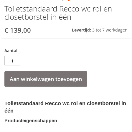
Toiletstandaard Recco wc rol en
Skip
to
closetborstel in één
the
beginning
€ 139,00
Levertijd:
3 tot 7 werkdagen
of
the
images
gallery
Aantal
Aan winkelwagen toevoegen
Toiletstandaard Recco wc rol en closetborstel in
één
Producteigenschappen