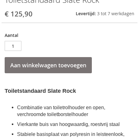
to
the
€ 125,90
Levertijd:
3 tot 7 werkdagen
beginning
of
the
Aantal
images
gallery
Aan winkelwagen toevoegen
Toiletstandaard Slate Rock
Combinatie van toiletrolhouder en open,
verchroomde toiletborstelhouder
Vierkante buis van hoogwaardig, roestvrij staal
Stabiele basisplaat van polyresin in leisteenlook,