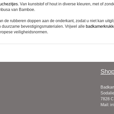
uchezitjes
. Van kunststof of hout in diverse kleuren, met of zo
mbusa van Bamboe
.
n de rubberen doppen aan de onderkant, zodat u niet kan uitgli
n duurzame bevestigingsmaterialen.
Vrijwel alle
badkamerkrukk
ropese veiligheidsnormen.
Shop
Badkam
Sodalie
7828 
Mail
:
i