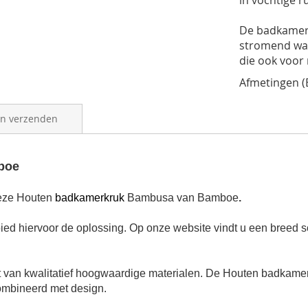
in vochtige 
De badkamerk
stromend wat
die ook voor
Afmetingen (B
en verzenden
boe
deze Houten
badkamerkruk
Bambusa van Bamboe
.
d hiervoor de oplossing.
Op onze website vindt u een breed s
 van kwalitatief hoogwaardige materialen.
De Houten badkamer
ombineerd met design.