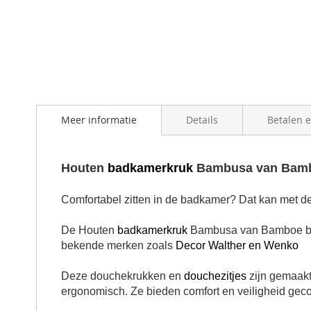
the
beginning
of
the
images
gallery
Meer informatie
Details
Betalen 
Houten
badkamerkruk
Bambusa van Bam
Comfortabel zitten in de badkamer? Dat kan met 
De Houten
badkamerkruk
Bambusa van Bamboe bie
bekende merken zoals
Decor Walther en Wenko
Deze douchekrukken en
douchezitjes
zijn gemaakt
ergonomisch.
Ze bieden comfort en veiligheid gec