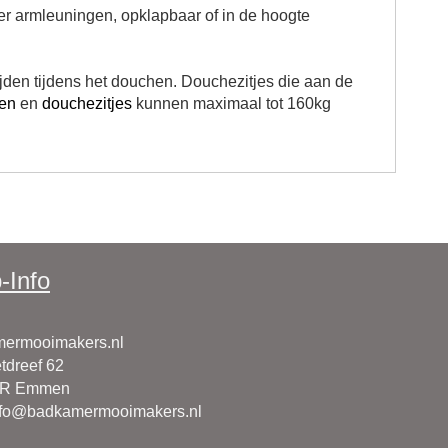
nder armleuningen, opklapbaar of in de hoogte
jden tijdens het douchen.
Douchezitjes die aan de
en
en
douchezitjes
kunnen maximaal tot 160kg
-Info
ermooimakers.nl
tdreef 62
CR Emmen
nfo@badkamermooimakers.nl