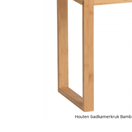
Houten badkamerkruk Bamb
Skip
to