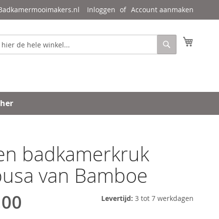
 Badkamermooimakers.nl
Inloggen
Account aanmaken
Mijn wi
Zoeken
ther
en badkamerkruk
usa van Bamboe
,00
Levertijd:
3 tot 7 werkdagen