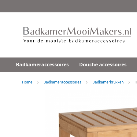
Ga
direct
door
naar
de
inhoud
Badkameraccessoires
Douche accessoires
Home
Badkameraccessoires
Badkamerkrukken
H
Skip
to
the
end
of
the
images
gallery