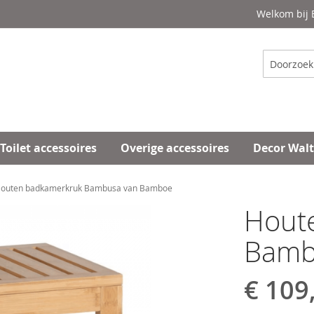
Welkom bij
Zoeken
Toilet accessoires
Overige accessoires
Decor Wal
outen badkamerkruk Bambusa van Bamboe
Hout
Bamb
€ 109