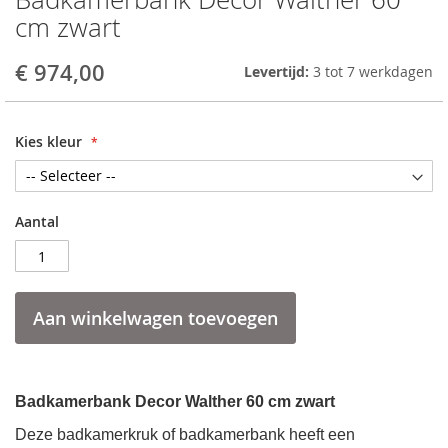
to
cm zwart
the
beginning
€ 974,00
Levertijd:
3 tot 7 werkdagen
of
the
images
gallery
Kies kleur
Aantal
Aan winkelwagen toevoegen
Badkamerbank Decor Walther 60 cm zwart
Deze badkamerkruk of badkamerbank heeft een