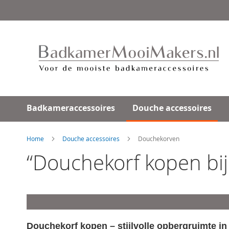
Ga
direct
door
naar
de
inhoud
Badkameraccessoires
Douche accessoires
Home
Douche accessoires
Douchekorven
“Douchekorf kopen b
Douchekorf kopen – stijlvolle opbergruimte i