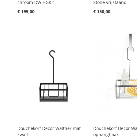
chroom DW HGK2
Stone vrijstaand
€ 195,00
€ 150,00
Aan winkelwagen toevoegen
Aan winkelwagen toevoegen
Aan winkelwagen toevoegen
Aan winkelwagen toevoegen
Aan winkelwagen toevoegen
Douchekorf Decor Walther mat
Douchekorf Decor Wa
zwart
ophanghaak