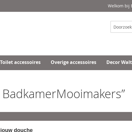
Welkom bij
Zoeken
Toilet accessoires
Overige accessoires
Decor Wal
ij BadkamerMooimakers”
n jouw douche