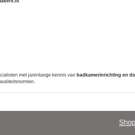
akers.nl
ialisten met jarenlange kennis van
badkamerinrichting en d
waliteitsnormen.
Shop