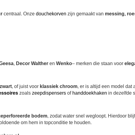
ur
centraal. Onze
douchekorven
zijn gemaakt van
messing, roes
Geesa
,
Decor Walther
en
Wenko
– merken die staan voor
eleg
zwart
, of juist voor
klassiek chroom
, er is altijd een model dat 
ssoires
zoals
zeepdispensers
of
handdoekhaken
in dezelfde s
geperforeerde bodem
, zodat water snel wegloopt. Hierdoor blij
oldoende om hem in topconditie te houden.