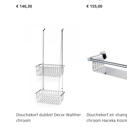
€ 146,30
€ 155,00
Aan winkelwagen toevoegen
Aan winkelwagen toevoegen
Aan winkelwagen toevoegen
Aan winkelwagen toevoegen
Aan winkelwagen toevoegen
Douchekorf dubbel Decor Walther
Douchekorf en sham
chroom
chroom Haceka Kos