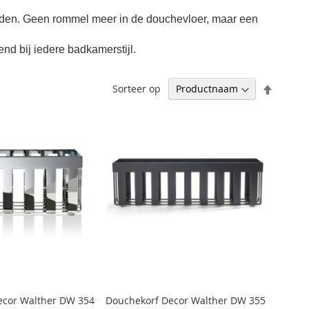
uden. Geen rommel meer in de douchevloer, maar een
end bij iedere badkamerstijl.
Aflopen
Sorteer op
sortere
ecor Walther DW 354
Douchekorf Decor Walther DW 355