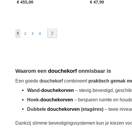
€ 455,00
€ 47,90
Aan winkelwagen toevoegen
Aan winkelwagen toevoegen
Pagina
Je leest momenteel pagina
Pagina
Pagina
Pagina
Pagina
Volgende
1
2
3
4
Waarom een
douchekorf
onmisbaar is
Een goede
douchekorf
combineert
praktisch gemak me
Wand-
douchekorven
– stevig bevestigd, geschikt
Hoek-
douchekorven
– besparen ruimte en houde
Dubbele
douchekorven
(etagères)
– twee niveau
Dankzij slimme bevestigingssystemen kun je kiezen vo